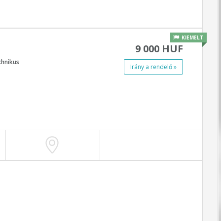
KIEMELT
9 000 HUF
chnikus
Irány a rendelő »