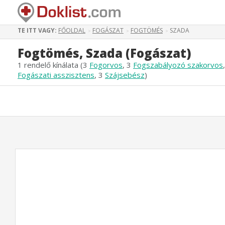
TE ITT VAGY:
FŐOLDAL
FOGÁSZAT
FOGTÖMÉS
SZADA
>
>
>
Fogtömés, Szada (Fogászat)
1 rendelő kínálata (3
Fogorvos
, 3
Fogszabályozó szakorvos
Fogászati asszisztens
, 3
Szájsebész
)